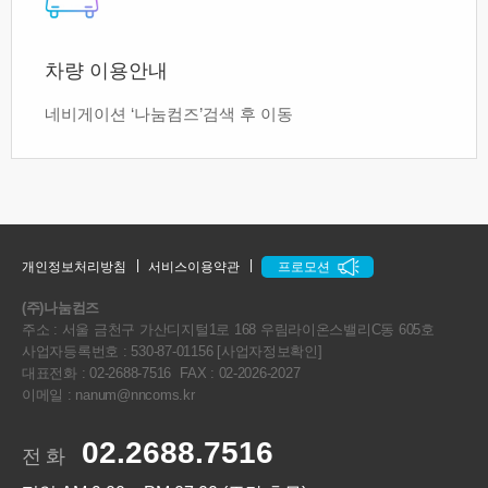
차량 이용안내
네비게이션 ‘나눔컴즈’검색 후 이동
개인정보처리방침
서비스이용약관
프로모션
(주)나눔컴즈
주소 : 서울 금천구 가산디지털1로 168 우림라이온스밸리C동 605호
사업자등록번호 :
530-87-01156
[사업자정보확인]
대표전화 :
02-2688-7516
FAX :
02-2026-2027
이메일 :
nanum@nncoms.kr
02.2688.7516
전 화