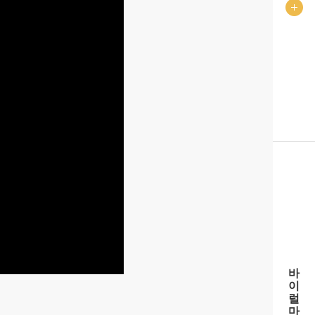
바
이
럴
마