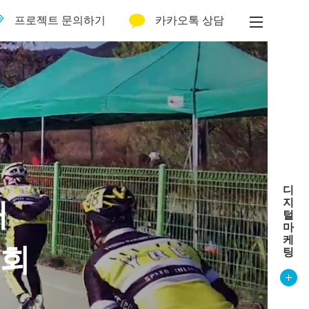
프로젝트 문의하기
카카오톡 상담
디
지
배
털
마
케
대회
팅