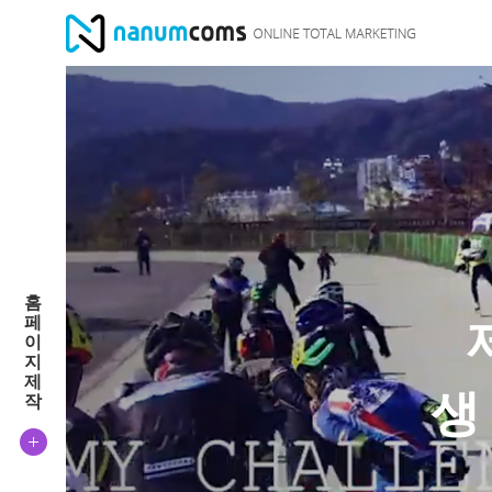
홈
페
이
지
제
생
작