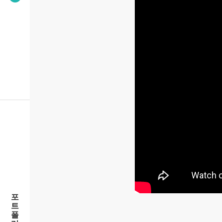
포
트
폴