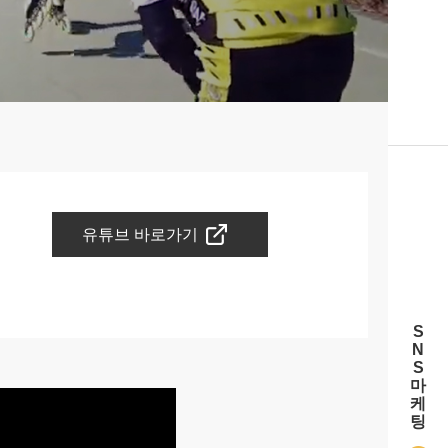
유튜브 바로가기
S
N
S
마
케
팅